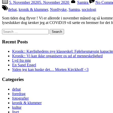
5. November 2020
5. November 2020
Samira
No Comme
on
debat
,
kronik & klummer
,
Nordjyske
,
Samira
,
sociologi
Som tiden dog flyver ! Vi er allerede i november måned og så kommer d
lyseslukker dog tænker jeg at COViD19 vil sætte en bremser for det
Search
for:
Recent Posts
Kronik:: Kærlighedens nye klasseskel: Følelsesmæssig kapacite
Kronik:: Vi kan ikke organisere os ud af menneskelighed
Lyd fra mig
En Sand Engel
Siden jeg kan huske det… Morten Kirckhoff <3
Categories
debat
foredrag
fotografier
kronik & klummer
kultur
livet