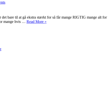
nts
Nordjyske
fredag
den
6.
et bare til at gå ekstra stærkt for så får mange RIGTIG mange alt for 
november
“Nordjyske
 for mange hvis …
Read More
»
2020
fredag
den
6.
november
2020”
t