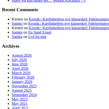
Siden jeg kan huske det… Morten Kirckhoff <3
Recent Comments
Kirsten
on
Kronik:: Kærlighedens nye klasseskel: Følelsesmæss
Samira
on
Kronik:: Kærlighedens nye klasseskel: Følelsesmæss
Kirsten
on
Kronik:: Kærlighedens nye klasseskel: Følelsesmæss
Samira
on
En Sand Engel
Samira
on
Lyd fra mig
Archives
August 2026
July 2026
June 2026
April 2026
March 2026
February 2026
January 2026
November 2025
August 2025
September 2024
May 2023
May 2021
April 2021