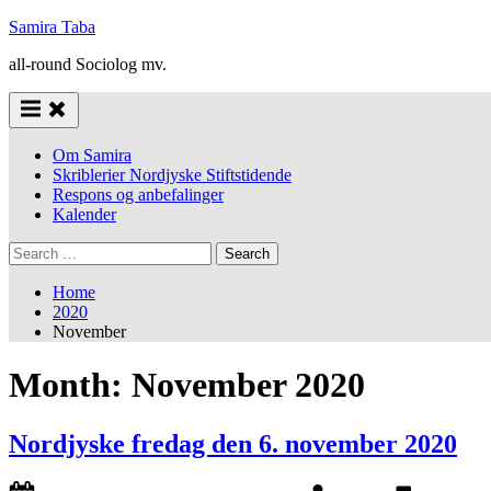
Skip
Samira Taba
to
all-round Sociolog mv.
content
Om Samira
Skriblerier Nordjyske Stiftstidende
Respons og anbefalinger
Kalender
Search
for:
Home
2020
November
Month:
November 2020
Nordjyske fredag den 6. november 2020
Posted
By