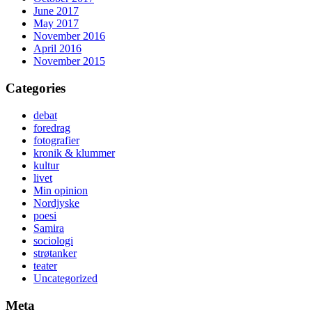
June 2017
May 2017
November 2016
April 2016
November 2015
Categories
debat
foredrag
fotografier
kronik & klummer
kultur
livet
Min opinion
Nordjyske
poesi
Samira
sociologi
strøtanker
teater
Uncategorized
Meta