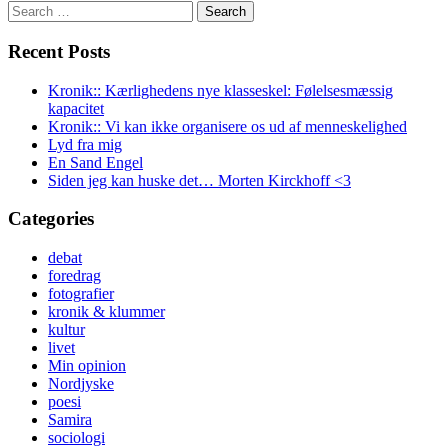
Search
for:
Recent Posts
Kronik:: Kærlighedens nye klasseskel: Følelsesmæssig
kapacitet
Kronik:: Vi kan ikke organisere os ud af menneskelighed
Lyd fra mig
En Sand Engel
Siden jeg kan huske det… Morten Kirckhoff <3
Categories
debat
foredrag
fotografier
kronik & klummer
kultur
livet
Min opinion
Nordjyske
poesi
Samira
sociologi