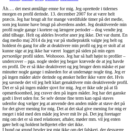
Åh…. det mest ømtålige emne for mig. Jeg oprettede i tidernes
morgen en profil derinde. 13. december 2007 for at være helt
præcis. Jeg har brugt alt for mange værdifulde timer på det medie,
som jeg kunne have brugt på alverdens andet. Jeg deaktiverede min
profil nogle gange i kortere og længere perioder – dog vendte jeg
altid tilbage. Helt og aldeles hvorfor aner jeg ikke. Det var dumt. En
dag medio maj 2014 da jeg var på studiepraktik valgte jeg helt og
holdent én gang for alle at deaktivere min profil og jeg er stolt af at
kunne sige at jeg ikke har været logget på siden på min egen
personlige
profil siden. Wohoooo. Jeg har så haft højst to profiler –
undercover – pga. nogle steder jeg begav krævede de at jeg havde
en profil. De er så ikke deaktiveret og jeg bruger dem måske et par
minutter nogle gange i måneden for at undersøge nogle ting. Jeg er
på ingen måder aktiv derinde og ønsker heller ikke være det. Hvis
jeg savnede det vil jeg helt klart genaktivere min deaktiverede profil.
Det er så på ingen måder sjovt for mig. Jeg er ikke ude på at få
opmærksomhed, jeg craver den på ingen måder. Jeg har det ganske
godt i livet uden for. Se selv denne fine term kan også staves
udenfor dog vælger jeg at anvende den anden måde at stave det på
for det giver mening for mig. Det at det skal give mening for mig er
meget i tråd med den måde jeg lever mit liv på. Det jeg foretager
mig om det er så med relationer, aftaler, møder mm. vil jeg enten
gøre helt og holdent helhjertet eller slet ikke.
I bund og grund bryder jeg mig ikke om det falskeri, der desværre