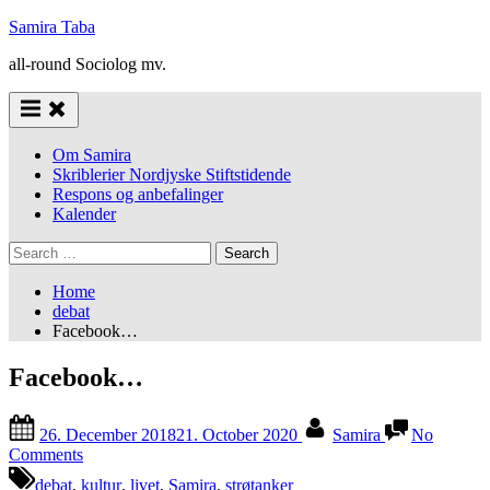
Skip
Samira Taba
to
all-round Sociolog mv.
content
Om Samira
Skriblerier Nordjyske Stiftstidende
Respons og anbefalinger
Kalender
Search
for:
Home
debat
Facebook…
Facebook…
Posted
By
26. December 2018
21. October 2020
Samira
No
on
on
Comments
Facebook…
debat
,
kultur
,
livet
,
Samira
,
strøtanker