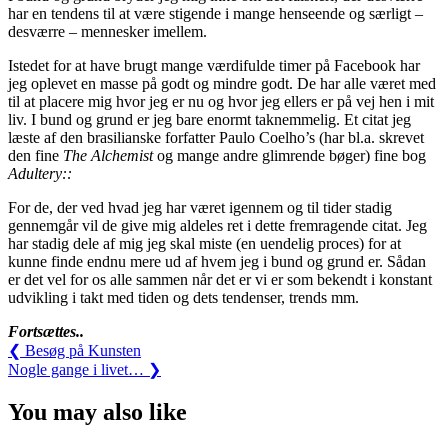
har en tendens til at være stigende i mange henseende og særligt –
desværre – mennesker imellem.
Istedet for at have brugt mange værdifulde timer på Facebook har
jeg oplevet en masse på godt og mindre godt. De har alle været med
til at placere mig hvor jeg er nu og hvor jeg ellers er på vej hen i mit
liv. I bund og grund er jeg bare enormt taknemmelig. Et citat jeg
læste af den brasilianske forfatter Paulo Coelho’s (har bl.a. skrevet
den fine
The Alchemist
og mange andre glimrende bøger) fine bog
Adultery::
For de, der ved hvad jeg har været igennem og til tider stadig
gennemgår vil de give mig aldeles ret i dette fremragende citat. Jeg
har stadig dele af mig jeg skal miste (en uendelig proces) for at
kunne finde endnu mere ud af hvem jeg i bund og grund er. Sådan
er det vel for os alle sammen når det er vi er som bekendt i konstant
udvikling i takt med tiden og dets tendenser, trends mm.
Fortsættes..
Post
Previous
❮
Besøg på Kunsten
Post:
Next
Nogle gange i livet…
❯
navigation
Post:
You may also like