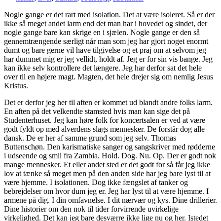
i
en
Nogle gange er det rart med isolation. Det at være isoleret. Så er der
stund
ikke så meget andet larm end det man har i hovedet og sindet, der
af
nogle gange bare kan skrige en i sjælen. Nogle gange er den så
refleksioner
gennemtrængende særligt når man som jeg har gjort noget enormt
dumt og bare gerne vil have tilgivelse og et praj om at selvom jeg
har dummet mig er jeg vellidt, holdt af. Jeg er for sin vis bange. Jeg
kan ikke selv kontrollere det længere. Jeg har derfor sat det hele
over til en højere magt. Magten, det hele drejer sig om nemlig Jesus
Kristus.
Det er derfor jeg her til aften er kommet ud blandt andre folks larm.
En aften på det velkendte stamsted hvis man kan sige det på
Studenterhuset. Jeg kan høre folk for koncertsalen er ved at være
godt fyldt op med alverdens slags mennesker. De forstår dog alle
dansk. De er her af samme grund som jeg selv. Thomas
Buttenschøn. Den karismatiske sanger og sangskriver med rødderne
i udseende og smil fra Zambia. Hold. Dog. Nu. Op. Der er godt nok
mange mennesker. Et eller andet sted er det godt for så får jeg ikke
lov at tænke så meget men på den anden side har jeg bare lyst til at
være hjemme. I isolationen. Dog ikke fængslet af tanker og
bebrejdelser om hvor dum jeg er. Jeg har lyst til at være hjemme. I
armene på dig. I din omfavnelse. I dit nærvær og kys. Dine drillerier.
Dine historier om den nok til tider forvirrende uvirkelige
virkelighed. Det kan jeg bare desværre ikke lige nu og her. Istedet