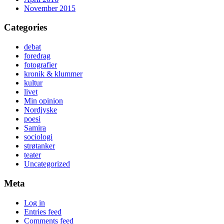
November 2015
Categories
debat
foredrag
fotografier
kronik & klummer
kultur
livet
Min opinion
Nordjyske
poesi
Samira
sociologi
strøtanker
teater
Uncategorized
Meta
Log in
Entries feed
Comments feed