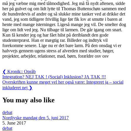
må jeg væbne mig med tålmodighed. Jeg må få nydt aftenen, sidde
her på gulvet og om lidt lytte til Thomas Buttenschøn sammen med
de hundredevis af andre og så slukke mine tanker ved at drikke det
vand, jeg som tidligere frivillig lige før fik lov at smutte i baren at
hente med mange isterninger. Ligeså mange jeg vil. De smelter dog
lige om lidt ved jeg. Nu tilbage til larmen. De går igang om snart.
Kun få kender jeg og har fået hilst på deriblandt den gode
studenterpræst. Han er mægtig rar. Billeder og indtryk vil
forekomme senere. Lige nu er det bare larm. På den onsdag vi er
halvvejs gennem ugens stress af alverden med studier, bøger,
projekter, arbejder, relationer, mad, børn, forældre osv osv
Post
Previous
❮
Kronik:: Opråb
Post:
Next
Integration? NEJ TAK ! (Social) Inklusion? JA TAK !!!
navigation
Post:
Overskriften kunne meget vel her også være: Integreret ja – social
inkluderet nej
❯
You may also like
debat
Nordjyske mandag den 5. juni 2017
5. June 2017
debat