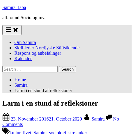
Skip
Samira Taba
to
all-round Sociolog mv.
content
Om Samira
Skriblerier Nordjyske Stiftstidende
Respons og anbefalinger
Kalender
Search
for:
Home
Samira
Larm i en stund af refleksioner
Larm i en stund af refleksioner
Posted
By
23. November 2016
21. October 2020
Samira
No
on
on
Comments
Larm
kultur
,
livet
,
Samira
,
sociologi
,
strøtanker