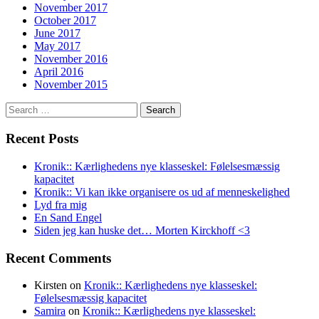
November 2017
October 2017
June 2017
May 2017
November 2016
April 2016
November 2015
Search
for:
Recent Posts
Kronik:: Kærlighedens nye klasseskel: Følelsesmæssig
kapacitet
Kronik:: Vi kan ikke organisere os ud af menneskelighed
Lyd fra mig
En Sand Engel
Siden jeg kan huske det… Morten Kirckhoff <3
Recent Comments
Kirsten
on
Kronik:: Kærlighedens nye klasseskel:
Følelsesmæssig kapacitet
Samira
on
Kronik:: Kærlighedens nye klasseskel: