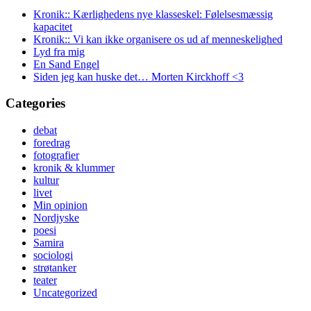
Kronik:: Kærlighedens nye klasseskel: Følelsesmæssig
kapacitet
Kronik:: Vi kan ikke organisere os ud af menneskelighed
Lyd fra mig
En Sand Engel
Siden jeg kan huske det… Morten Kirckhoff <3
Categories
debat
foredrag
fotografier
kronik & klummer
kultur
livet
Min opinion
Nordjyske
poesi
Samira
sociologi
strøtanker
teater
Uncategorized