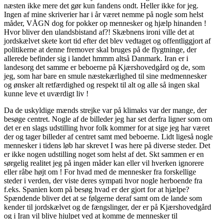
næsten ikke mere det gør kun fandens ondt. Heller ikke for jeg.
Ingen af mine skriverier har i år været nemme på nogle som helst
måder, VÅGN dog for pokker op mennesker og hjælp hinanden !
Hvor bliver den ulandsbistand af?! Skæbnens ironi ville det at
jordskælvet skete kort tid efter det blev vedtaget og offentliggjort af
politikerne at denne fremover skal bruges på de flygtninge, der
allerede befinder sig i landet hmmm altså Danmark. Iran er i
landesorg det samme er beboerne på Kjærshovedgård og de, som
jeg, som har bare en smule næstekærlighed til sine medmennesker
og ønsker alt retfærdighed og respekt til alt og alle så ingen skal
kunne leve et uværdigt liv !
Da de uskyldige mænds strejke var på klimaks var der mange, der
besøge centret. Nogle af de billeder jeg har set derfra ligner som om
det er en slags udstilling hvor folk kommer for at sige jeg har været
der og tager billeder af centret samt med beboerne. Lidt ligeså nogle
mennesker i tidens løb har skrevet I was here på diverse steder. Det
er ikke nogen udstilling noget som helst af det. Skt sammen er en
sørgelig realitet jeg på ingen måder kan eller vil hverken ignorere
eller råbe højt om ! For hvad med de mennesker fra forskellige
steder i verden, der viste deres sympati hvor nogle herboende fra
f.eks. Spanien kom på besøg hvad er der gjort for at hjælpe?
Spændende bliver det at se følgerne deraf samt om de lande som
kender til jordskælvet og de fængslinger, der er på Kjærshovedgård
og i Iran vil blive hjulpet ved at komme de mennesker til