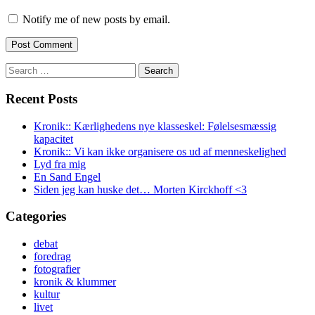
Notify me of new posts by email.
Search
for:
Recent Posts
Kronik:: Kærlighedens nye klasseskel: Følelsesmæssig
kapacitet
Kronik:: Vi kan ikke organisere os ud af menneskelighed
Lyd fra mig
En Sand Engel
Siden jeg kan huske det… Morten Kirckhoff <3
Categories
debat
foredrag
fotografier
kronik & klummer
kultur
livet