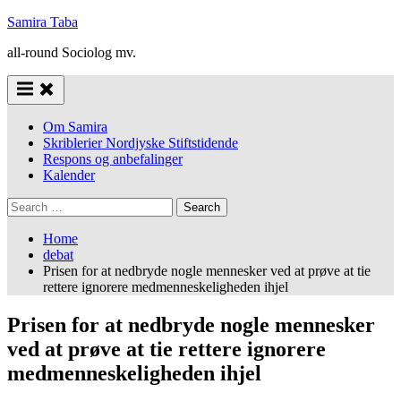
Skip
Samira Taba
to
all-round Sociolog mv.
content
Om Samira
Skriblerier Nordjyske Stiftstidende
Respons og anbefalinger
Kalender
Search
for:
Home
debat
Prisen for at nedbryde nogle mennesker ved at prøve at tie
rettere ignorere medmenneskeligheden ihjel
Prisen for at nedbryde nogle mennesker
ved at prøve at tie rettere ignorere
medmenneskeligheden ihjel