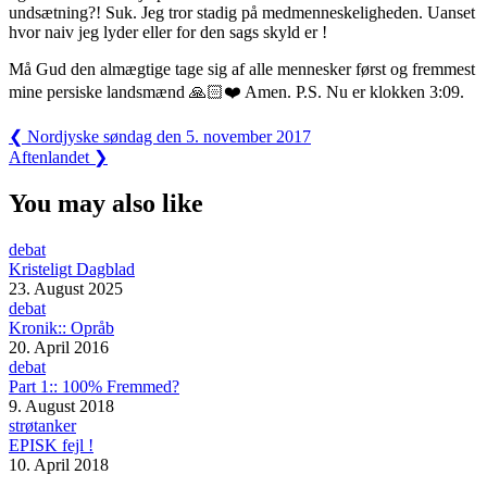
undsætning?! Suk. Jeg tror stadig på medmenneskeligheden. Uanset
hvor naiv jeg lyder eller for den sags skyld er !
Må Gud den almægtige tage sig af alle mennesker først og fremmest
mine persiske landsmænd 🙏🏻❤️ Amen. P.S. Nu er klokken 3:09.
Post
Previous
❮
Nordjyske søndag den 5. november 2017
Post:
Next
Aftenlandet
❯
navigation
Post:
You may also like
debat
Kristeligt Dagblad
23. August 2025
debat
Kronik:: Opråb
20. April 2016
debat
Part 1:: 100% Fremmed?
9. August 2018
strøtanker
EPISK fejl !
10. April 2018