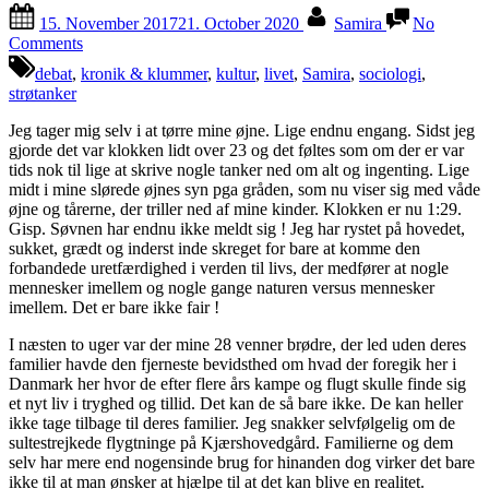
Posted
By
15. November 2017
21. October 2020
Samira
No
on
on
Comments
Prisen
debat
,
kronik & klummer
,
kultur
,
livet
,
Samira
,
sociologi
,
for
strøtanker
at
nedbryde
Jeg tager mig selv i at tørre mine øjne. Lige endnu engang. Sidst jeg
nogle
gjorde det var klokken lidt over 23 og det føltes som om der er var
mennesker
tids nok til lige at skrive nogle tanker ned om alt og ingenting. Lige
ved
midt i mine slørede øjnes syn pga gråden, som nu viser sig med våde
at
øjne og tårerne, der triller ned af mine kinder. Klokken er nu 1:29.
prøve
Gisp. Søvnen har endnu ikke meldt sig ! Jeg har rystet på hovedet,
at
sukket, grædt og inderst inde skreget for bare at komme den
tie
forbandede uretfærdighed i verden til livs, der medfører at nogle
rettere
mennesker imellem og nogle gange naturen versus mennesker
ignorere
imellem. Det er bare ikke fair !
medmenneskeligheden
ihjel
I næsten to uger var der mine 28 venner brødre, der led uden deres
familier havde den fjerneste bevidsthed om hvad der foregik her i
Danmark her hvor de efter flere års kampe og flugt skulle finde sig
et nyt liv i tryghed og tillid. Det kan de så bare ikke. De kan heller
ikke tage tilbage til deres familier. Jeg snakker selvfølgelig om de
sultestrejkede flygtninge på Kjærshovedgård. Familierne og dem
selv har mere end nogensinde brug for hinanden dog virker det bare
ikke til at man ønsker at hjælpe til at det kan blive en realitet.