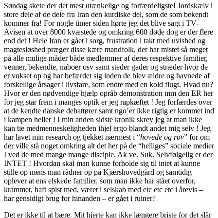
Søndag skete der det mest utænkelige og forfærdeligste! Jordskælv i
store dele af de dele fra Iran den kurdiske del, som de som bekendt
kommer fra! For nogle timer siden hørte jeg det blive sagt i TV-
Avisen at over 8000 kvæstede og omkring 600 døde dog er der flere
end det ! Hele Iran er gået i sorg, frustration i takt med uvished og
magtesløshed præger disse kære mandfolk, der har mistet så meget
på alle mulige måder både medlemmer af deres respektive familier,
venner, bekendte, naboer osv samt steder gader og stræder hvor de
er vokset op og har befærdet sig inden de blev ældre og havnede af
forskellige årsager i livsfare, som endte med en kold flugt. Hvad nu?
Hvor er den nødvendige hjælp opråb demonstration mm den ER her
for jeg står frem i manges optik er jeg rapkæftet ! Jeg forfærdes over
at de kendte danske debattører samt ngo’er ikke rigtig er kommet ind
i kampen heller ! I min anden sidste kronik skrev jeg at man ikke
kan tie medmenneskeligheden ihjel ergo blandt andet mig selv ! Jeg
har lavet min research og tjekket nærmest i “
hovede og røv
” for om
der ville stå noget omkring alt det her på de “helliges” sociale medier
I ved de med mange mange disciple. Ak ve. Suk. Selvfølgelig er der
INTET ! Hvordan skal man kunne forholde sig til intet at kunne
stille op mens man rådner op på Kjærshovedgård og samtidig
oplever at ens elskede familier, som man ikke har stået overfor,
krammet, haft spist med, været i selskab med etc etc etc i årevis –
har gensidigt brug for hinanden – er gået i ruiner?
Det er ikke til at bære. Mit hjerte kan ikke længere briste for det slår